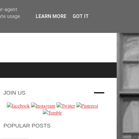
er-agent
rate usage
LEARN MORE
GOT IT
JOIN US
POPULAR POSTS