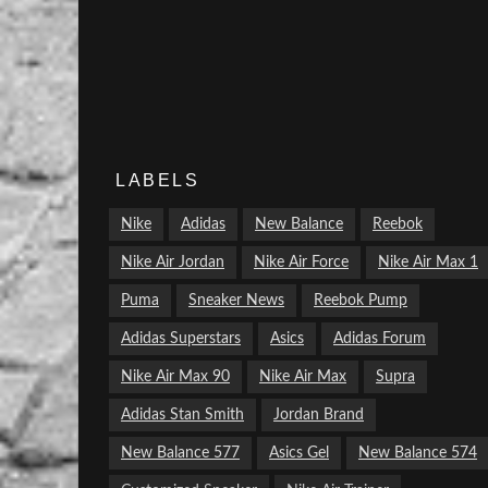
LABELS
Nike
Adidas
New Balance
Reebok
Nike Air Jordan
Nike Air Force
Nike Air Max 1
Puma
Sneaker News
Reebok Pump
Adidas Superstars
Asics
Adidas Forum
Nike Air Max 90
Nike Air Max
Supra
Adidas Stan Smith
Jordan Brand
New Balance 577
Asics Gel
New Balance 574