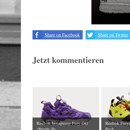
Share on Facebook
Share on Twitter
Jetzt kommentieren
Reebok Instapump Fury OG
Reebok Furyl
“Purple Pa...
Pack