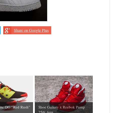
Share on Google Plus
ite OG “Red Rush”
Shoe Gallery x Reebok Pump
25th Ann...