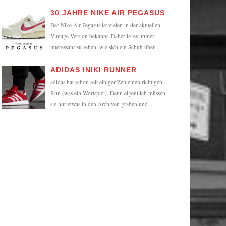
30 JAHRE NIKE AIR PEGASUS
Der Nike Air Pegasus ist vielen in der aktuellen
Vintage Version bekannt. Daher ist es immer
interessant zu sehen, wie sich ein Schuh über ...
ADIDAS INIKI RUNNER
adidas hat schon seit einiger Zeit einen richtigen
Run (was ein Wortspiel). Denn eigentlich müssen
sie nur etwas in den Archiven graben und ...