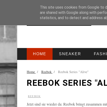
HOME
IMPRESSUM
This site uses cookies from Google to de
are shared with Google along with perfo
statistics, and to detect and address a
HOME
SNEAKER
FASH
Home
/
Reebok
/
Reebok Series "Alive"
REEBOK SERIES "AL
REEBOK
Jetzt sind sie wieder da: Reebok bringt zusammen mi