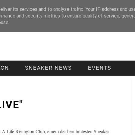
liver its services and to analyze traffic. Your IP address and us
rmance and security metrics to ensure quality of service, gene
buse.
ION
SNEAKER NEWS
EVENTS
IVE"
t A Life Rivington Club, einem der berühmtesten Sneaker-