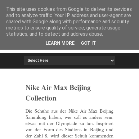
HOME
IMPRESSUM
This site uses cookies from Google to deliver its services
and to analyze traffic. Your IP address and user-agent are
shared with Google along with performance and security
metrics to ensure quality of service, generate usage
statistics, and to detect and address abuse.
LEARN MORE
GOT IT
Nike Air Max Beijing
Collection
Die Schuhe aus der
Nike Air Max
Beijing
Sammlung haben, wie soll es anders sein,
etwas mit der Olympiade zu tun. Inspiriert
von der Form des Stadions in Beijing und
der Zahl 8, wird dieser Schuh kommenden