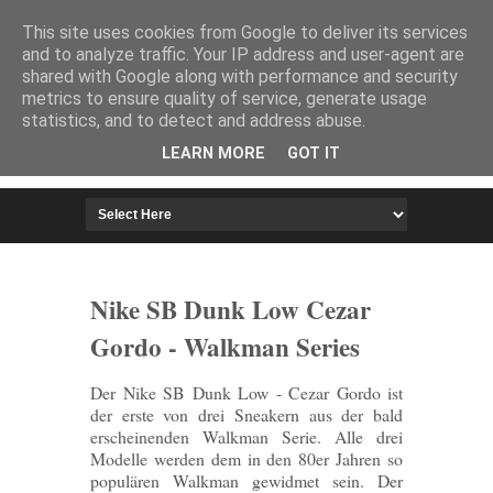
HOME
IMPRESSUM
This site uses cookies from Google to deliver its services
and to analyze traffic. Your IP address and user-agent are
shared with Google along with performance and security
metrics to ensure quality of service, generate usage
statistics, and to detect and address abuse.
LEARN MORE
GOT IT
Nike SB Dunk Low Cezar
Gordo - Walkman Series
Der Nike SB Dunk Low - Cezar Gordo ist
der erste von drei Sneakern aus der bald
erscheinenden Walkman Serie. Alle drei
Modelle werden dem in den 80er Jahren so
populären Walkman gewidmet sein. Der