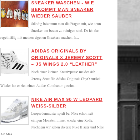
SNEAKER WASCHEN - WIE
BEKOMMT MAN SNEAKER
WIEDER SAUBER
Ständig bekommt man die Fragen mit, wie denn
Sneaker am besten zu reinigen sind. Da ich das
regelmäßig mit meinen eigenen Sneakern machen, h...
ADIDAS ORIGINALS BY
ORIGINALS X JEREMY SCOTT
– JS WINGS 2.0 “LEATHER”
Nach einer kleinen Kreativpause meldet sich
Jeremy Scott für Adidas Originals ObyO zurück.
Wieder hat er sich einen Adidas Conductor geschn...
NIKE AIR MAX 90 W LEOPARD
WEISS-SILBER
Leopardenmuster spielt bei Nike schon seit
einigen Monaten immer wieder eine Rolle.
Nachdem wir schon diverse Nike Blazer und Nike
Air Max ...