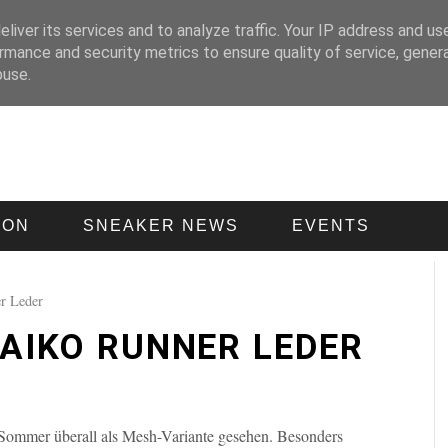
liver its services and to analyze traffic. Your IP address and us
rmance and security metrics to ensure quality of service, gene
buse.
ION
SNEAKER NEWS
EVENTS
r Leder
SAIKO RUNNER LEDER
Sommer überall als Mesh-Variante gesehen. Besonders