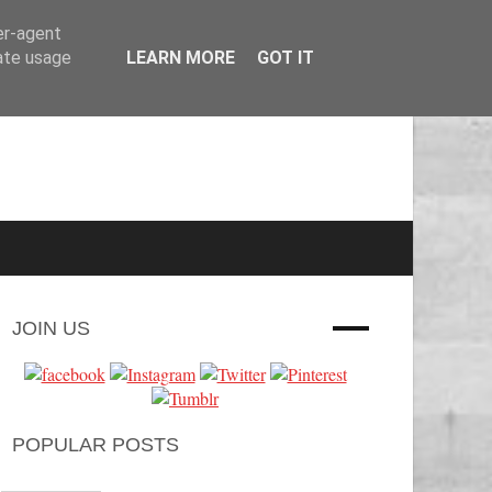
er-agent
rate usage
LEARN MORE
GOT IT
JOIN US
POPULAR POSTS