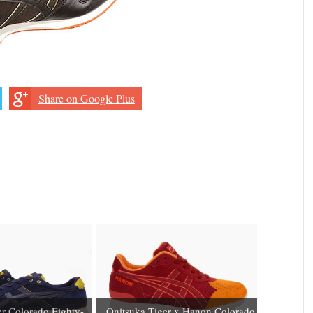
Share on Google Plus
er Colorado Eighty-
Onitsuka Tiger x Hanon Colorado