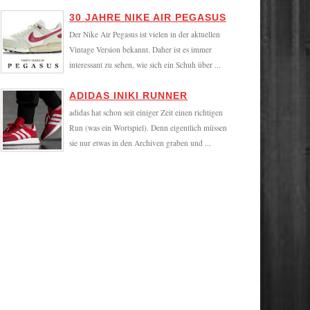
30 JAHRE NIKE AIR PEGASUS
Der Nike Air Pegasus ist vielen in der aktuellen
Vintage Version bekannt. Daher ist es immer
interessant zu sehen, wie sich ein Schuh über ...
ADIDAS INIKI RUNNER
adidas hat schon seit einiger Zeit einen richtigen
Run (was ein Wortspiel). Denn eigentlich müssen
sie nur etwas in den Archiven graben und ...