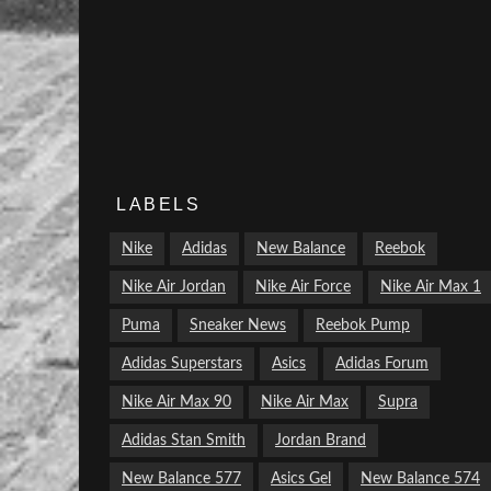
LABELS
Nike
Adidas
New Balance
Reebok
Nike Air Jordan
Nike Air Force
Nike Air Max 1
Puma
Sneaker News
Reebok Pump
Adidas Superstars
Asics
Adidas Forum
Nike Air Max 90
Nike Air Max
Supra
Adidas Stan Smith
Jordan Brand
New Balance 577
Asics Gel
New Balance 574