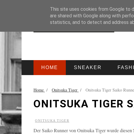
HOME
IMPRESSUM
This site uses cookies from Google to de
are shared with Google along with perfo
statistics, and to detect and address a
HOME
SNEAKER
FASH
Home
/
Onitsuka Tiger
/
Onitsuka Tiger Saiko Runne
ONITSUKA TIGER 
ONITSUKA TIGER
Der Saiko Runner von Onitsuka Tiger wurde diesen 