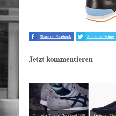
Share on Facebook
Share on Twitter
Jetzt kommentieren
Onitsuka Tiger x The Good Will
Onitsuka Tig