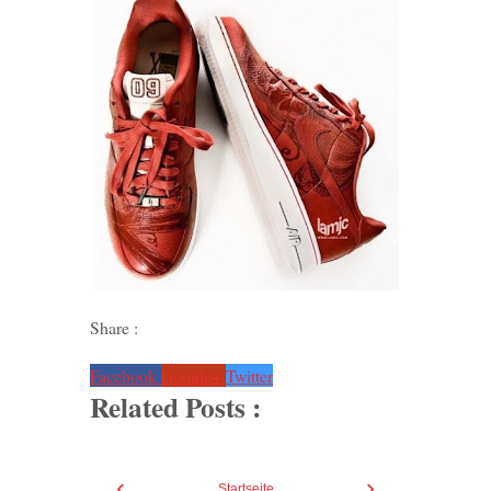
Share :
Facebook
Google+
Twitter
Related Posts :
‹
›
Startseite