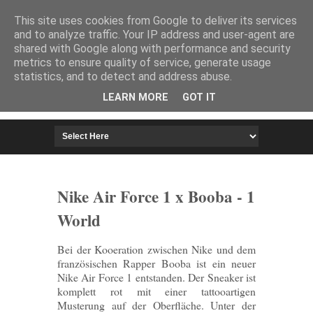
HOME
IMPRESSUM
This site uses cookies from Google to deliver its services
and to analyze traffic. Your IP address and user-agent are
shared with Google along with performance and security
metrics to ensure quality of service, generate usage
statistics, and to detect and address abuse.
LEARN MORE
GOT IT
Nike Air Force 1 x Booba - 1
World
Bei der Kooeration zwischen Nike und dem
französischen Rapper Booba ist ein neuer
Nike Air Force 1 entstanden. Der Sneaker ist
komplett rot mit einer tattooartigen
Musterung auf der Oberfläche. Unter der