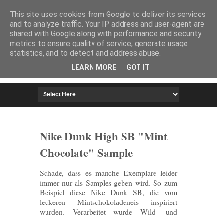
HOME
IMPRESSUM
This site uses cookies from Google to deliver its services
and to analyze traffic. Your IP address and user-agent are
shared with Google along with performance and security
metrics to ensure quality of service, generate usage
statistics, and to detect and address abuse.
LEARN MORE
GOT IT
Nike Dunk High SB "Mint
Chocolate" Sample
Schade, dass es manche Exemplare leider
immer nur als Samples geben wird. So zum
Beispiel diese Nike Dunk SB, die vom
leckeren Mintschokoladeneis inspiriert
wurden. Verarbeitet wurde Wild- und