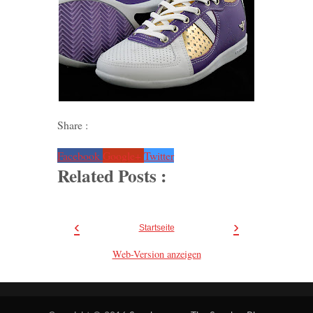
Share :
Facebook
Google+
Twitter
Related Posts :
‹
›
Startseite
Web-Version anzeigen