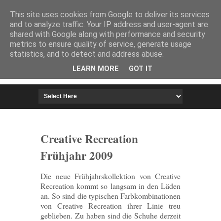
HOME
IMPRESSUM
This site uses cookies from Google to deliver its services
and to analyze traffic. Your IP address and user-agent are
shared with Google along with performance and security
metrics to ensure quality of service, generate usage
statistics, and to detect and address abuse.
LEARN MORE
GOT IT
Creative Recreation
Frühjahr 2009
Die neue Frühjahrskollektion von Creative
Recreation kommt so langsam in den Läden
an. So sind die typischen Farbkombinationen
von Creative Recreation ihrer Linie treu
geblieben. Zu haben sind die Schuhe derzeit