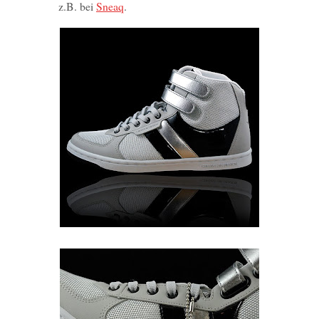
z.B. bei
Sneaq
.