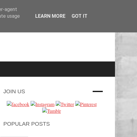
er-agent
rate usage
LEARN MORE
GOT IT
JOIN US
POPULAR POSTS