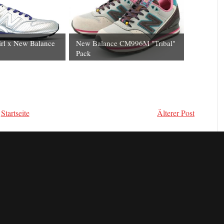
rl x New Balance
New Balance CM996M "Tribal"
Pack
Startseite
Älterer Post