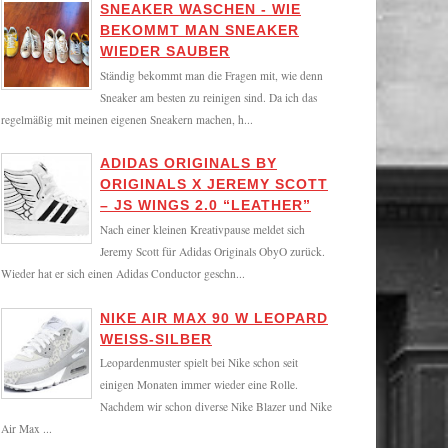
SNEAKER WASCHEN - WIE
BEKOMMT MAN SNEAKER
WIEDER SAUBER
Ständig bekommt man die Fragen mit, wie denn
Sneaker am besten zu reinigen sind. Da ich das
regelmäßig mit meinen eigenen Sneakern machen, h...
ADIDAS ORIGINALS BY
ORIGINALS X JEREMY SCOTT
– JS WINGS 2.0 “LEATHER”
Nach einer kleinen Kreativpause meldet sich
Jeremy Scott für Adidas Originals ObyO zurück.
Wieder hat er sich einen Adidas Conductor geschn...
NIKE AIR MAX 90 W LEOPARD
WEISS-SILBER
Leopardenmuster spielt bei Nike schon seit
einigen Monaten immer wieder eine Rolle.
Nachdem wir schon diverse Nike Blazer und Nike
Air Max ...