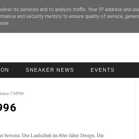
liver its services and to analyze traffic. Your IP address and us
rmance and security metrics to ensure quality of service, gene
buse.
ION
SNEAKER NEWS
EVENTS
lance CM996
996
r beweist. Der Laufschuh im 80er Jahre Design. Die