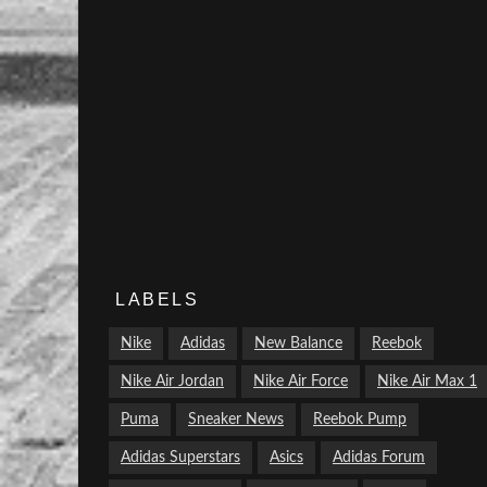
LABELS
Nike
Adidas
New Balance
Reebok
Nike Air Jordan
Nike Air Force
Nike Air Max 1
Puma
Sneaker News
Reebok Pump
Adidas Superstars
Asics
Adidas Forum