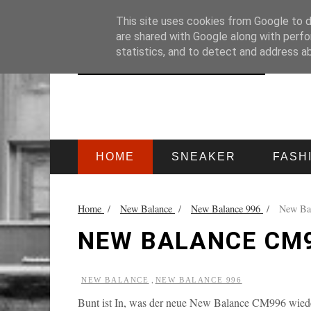
HOME
IMPRESSUM
This site uses cookies from Google to de
are shared with Google along with perfo
statistics, and to detect and address a
HOME
SNEAKER
FASH
Home
/
New Balance
/
New Balance 996
/
New Ba
NEW BALANCE CM
,
NEW BALANCE
NEW BALANCE 996
Bunt ist In, was der neue New Balance CM996 wiede