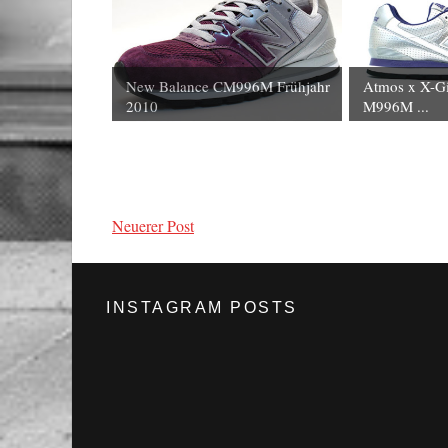
New Balance CM996M Frühjahr
Atmos x X-Gi
2010
M996M ...
Neuerer Post
INSTAGRAM POSTS