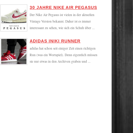
30 JAHRE NIKE AIR PEGASUS
Der Nike Air Pegasus ist vielen in der aktuellen
Vintage Version bekannt. Daher ist es immer
interessant zu sehen, wie sich ein Schuh über ...
ADIDAS INIKI RUNNER
adidas hat schon seit einiger Zeit einen richtigen
Run (was ein Wortspiel). Denn eigentlich müssen
sie nur etwas in den Archiven graben und ...