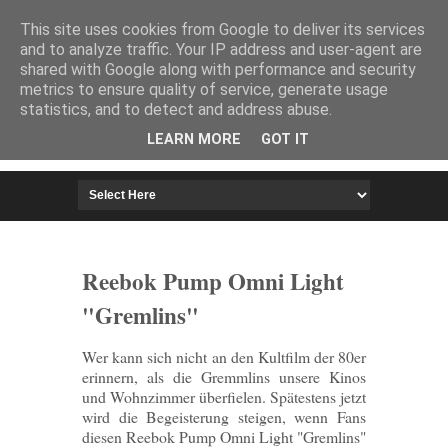
HOME
IMPRESSUM
This site uses cookies from Google to deliver its services
and to analyze traffic. Your IP address and user-agent are
shared with Google along with performance and security
metrics to ensure quality of service, generate usage
statistics, and to detect and address abuse.
LEARN MORE
GOT IT
Reebok Pump Omni Light
"Gremlins"
Wer kann sich nicht an den Kultfilm der 80er
erinnern, als die Gremmlins unsere Kinos
und Wohnzimmer überfielen. Spätestens jetzt
wird die Begeisterung steigen, wenn Fans
diesen Reebok Pump Omni Light "Gremlins"