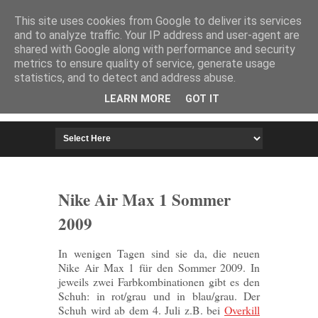
HOME
IMPRESSUM
This site uses cookies from Google to deliver its services
and to analyze traffic. Your IP address and user-agent are
shared with Google along with performance and security
metrics to ensure quality of service, generate usage
statistics, and to detect and address abuse.
LEARN MORE
GOT IT
Nike Air Max 1 Sommer
2009
In wenigen Tagen sind sie da, die neuen
Nike Air Max 1 für den Sommer 2009. In
jeweils zwei Farbkombinationen gibt es den
Schuh: in rot/grau und in blau/grau. Der
Schuh wird ab dem 4. Juli z.B. bei
Overkill