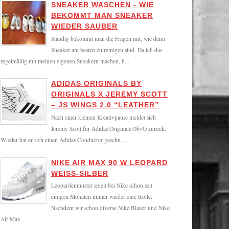
SNEAKER WASCHEN - WIE
BEKOMMT MAN SNEAKER
WIEDER SAUBER
Ständig bekommt man die Fragen mit, wie denn
Sneaker am besten zu reinigen sind. Da ich das
regelmäßig mit meinen eigenen Sneakern machen, h...
ADIDAS ORIGINALS BY
ORIGINALS X JEREMY SCOTT
– JS WINGS 2.0 “LEATHER”
Nach einer kleinen Kreativpause meldet sich
Jeremy Scott für Adidas Originals ObyO zurück.
Wieder hat er sich einen Adidas Conductor geschn...
NIKE AIR MAX 90 W LEOPARD
WEISS-SILBER
Leopardenmuster spielt bei Nike schon seit
einigen Monaten immer wieder eine Rolle.
Nachdem wir schon diverse Nike Blazer und Nike
Air Max ...