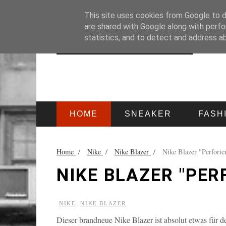
HOME
IMPRESSUM
This site uses cookies from Google to de
are shared with Google along with perfo
statistics, and to detect and address a
HOME
SNEAKER
FASH
Home
/
Nike
/
Nike Blazer
/
Nike Blazer "Perforie
NIKE BLAZER "PER
,
NIKE
NIKE BLAZER
Dieser brandneue Nike Blazer ist absolut etwas für 