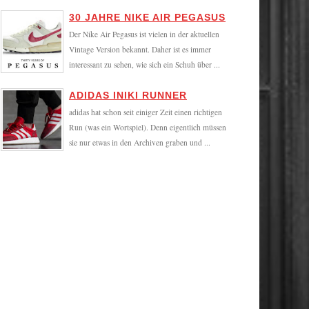
30 JAHRE NIKE AIR PEGASUS
Der Nike Air Pegasus ist vielen in der aktuellen
Vintage Version bekannt. Daher ist es immer
interessant zu sehen, wie sich ein Schuh über ...
ADIDAS INIKI RUNNER
adidas hat schon seit einiger Zeit einen richtigen
Run (was ein Wortspiel). Denn eigentlich müssen
sie nur etwas in den Archiven graben und ...