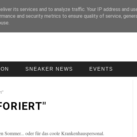
liver its services and to analyze traffic. Your IP address and us
rmance and security metrics to ensure quality of service, gene
buse.
ION
SNEAKER NEWS
EVENTS
rt"
FORIERT"
den Sommer... oder für das coole Krankenhauspersonal.