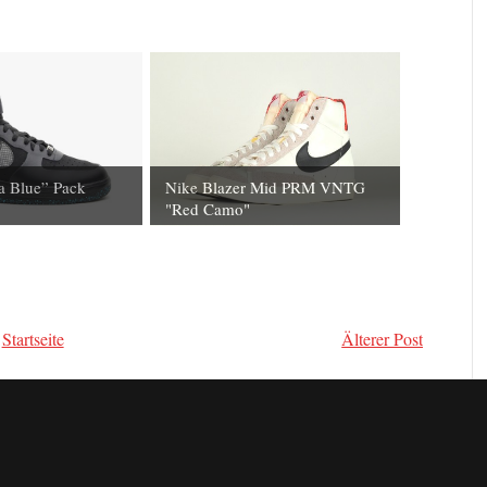
 Blue” Pack
Nike Blazer Mid PRM VNTG
"Red Camo"
Startseite
Älterer Post