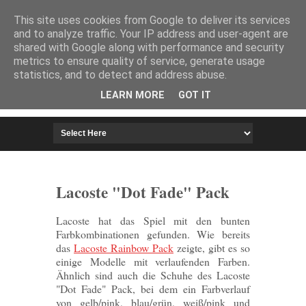
HOME
IMPRESSUM
This site uses cookies from Google to deliver its services
and to analyze traffic. Your IP address and user-agent are
shared with Google along with performance and security
metrics to ensure quality of service, generate usage
statistics, and to detect and address abuse.
LEARN MORE
GOT IT
Lacoste "Dot Fade" Pack
Lacoste hat das Spiel mit den bunten
Farbkombinationen gefunden. Wie bereits
das
Lacoste Rainbow Pack
zeigte, gibt es so
einige Modelle mit verlaufenden Farben.
Ähnlich sind auch die Schuhe des Lacoste
"Dot Fade" Pack, bei dem ein Farbverlauf
von gelb/pink, blau/grün, weiß/pink und