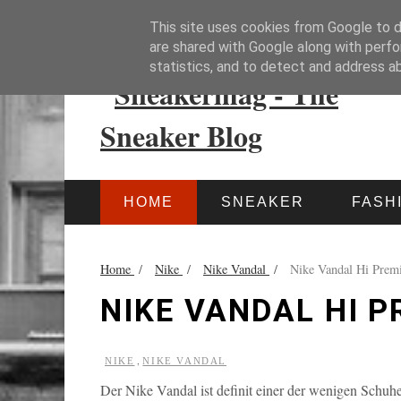
HOME
IMPRESSUM
This site uses cookies from Google to de
are shared with Google along with perfo
statistics, and to detect and address a
HOME
SNEAKER
FASH
Home
/
Nike
/
Nike Vandal
/
Nike Vandal Hi Prem
NIKE VANDAL HI P
,
NIKE
NIKE VANDAL
Der Nike Vandal ist definit einer der wenigen Schuh