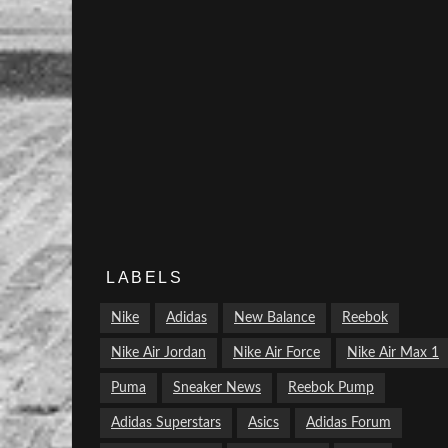
LABELS
Nike
Adidas
New Balance
Reebok
Nike Air Jordan
Nike Air Force
Nike Air Max 1
Puma
Sneaker News
Reebok Pump
Adidas Superstars
Asics
Adidas Forum