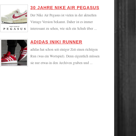
30 JAHRE NIKE AIR PEGASUS
Der Nike Air Pegasus ist vielen in der aktuellen
Vintage Version bekannt. Daher ist es immer
interessant zu sehen, wie sich ein Schuh über ...
ADIDAS INIKI RUNNER
adidas hat schon seit einiger Zeit einen richtigen
Run (was ein Wortspiel). Denn eigentlich müssen
sie nur etwas in den Archiven graben und ...