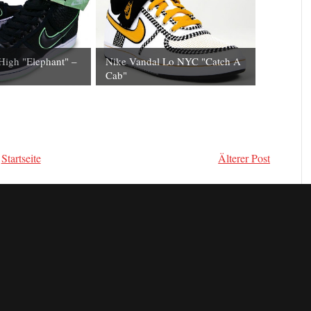
High "Elephant" –
Nike Vandal Lo NYC "Catch A
Cab"
Startseite
Älterer Post