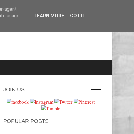
er-agent
rate usage
LEARN MORE
GOT IT
JOIN US
POPULAR POSTS