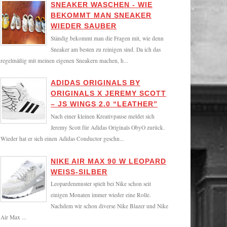
SNEAKER WASCHEN - WIE
BEKOMMT MAN SNEAKER
WIEDER SAUBER
Ständig bekommt man die Fragen mit, wie denn
Sneaker am besten zu reinigen sind. Da ich das
regelmäßig mit meinen eigenen Sneakern machen, h...
ADIDAS ORIGINALS BY
ORIGINALS X JEREMY SCOTT
– JS WINGS 2.0 “LEATHER”
Nach einer kleinen Kreativpause meldet sich
Jeremy Scott für Adidas Originals ObyO zurück.
Wieder hat er sich einen Adidas Conductor geschn...
NIKE AIR MAX 90 W LEOPARD
WEISS-SILBER
Leopardenmuster spielt bei Nike schon seit
einigen Monaten immer wieder eine Rolle.
Nachdem wir schon diverse Nike Blazer und Nike
Air Max ...