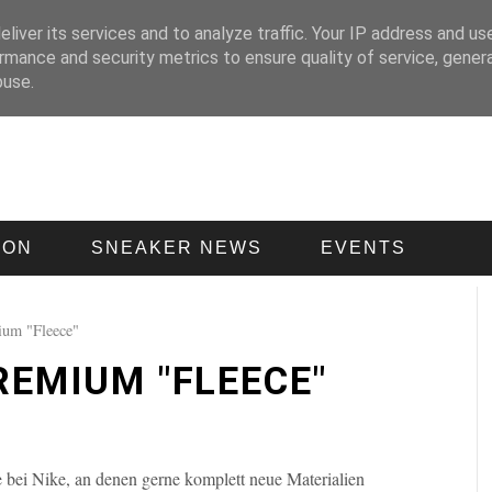
liver its services and to analyze traffic. Your IP address and us
rmance and security metrics to ensure quality of service, gene
buse.
ION
SNEAKER NEWS
EVENTS
ium "Fleece"
REMIUM "FLEECE"
e bei Nike, an denen gerne komplett neue Materialien