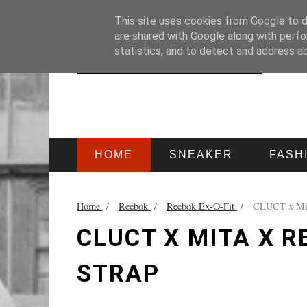
HOME
IMPRESSUM
This site uses cookies from Google to de
are shared with Google along with perfo
statistics, and to detect and address a
HOME
SNEAKER
FASH
Home
/
Reebok
/
Reebok Ex-O-Fit
/
CLUCT x Mita
CLUCT X MITA X R
STRAP