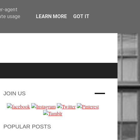
er-agent
rate usage
LEARN MORE
GOT IT
JOIN US
POPULAR POSTS