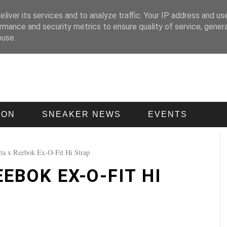
liver its services and to analyze traffic. Your IP address and us
rmance and security metrics to ensure quality of service, gene
buse.
ION
SNEAKER NEWS
EVENTS
 x Reebok Ex-O-Fit Hi Strap
EEBOK EX-O-FIT HI