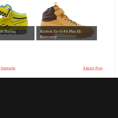
th Haring
Reebok Ex-O-Fit Plus Hi
Basecamp
Startseite
Älterer Post