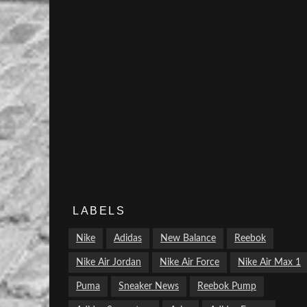
LABELS
Nike
Adidas
New Balance
Reebok
Nike Air Jordan
Nike Air Force
Nike Air Max 1
Puma
Sneaker News
Reebok Pump