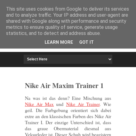
HOME
IMPRESSUM
This site uses cookies from Google to deliver its services
and to analyze traffic. Your IP address and user-agent are
shared with Google along with performance and security
metrics to ensure quality of service, generate usage
statistics, and to detect and address abuse.
LEARN MORE
GOT IT
Nike Air Maxim Trainer 1
Na was ist das denn? Eine Mischung aus
Nike Air Max
und
Nike Air Trainer
. Wie
geil. Die Farbgebung orientiert sich dabei
extre an den klassischen Farben des Nike Air
Trainer I. Der einzige Unterschied ist, dass
das graue Obermaterial diesmal aus
Velourleder ist. Dieser Schuh wird begeistern