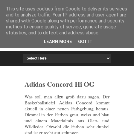
HOME
IMPRESSUM
This site uses cookies from Google to deliver its services
and to analyze traffic. Your IP address and user-agent are
shared with Google along with performance and security
metrics to ensure quality of service, generate usage
statistics, and to detect and address abuse.
LEARN MORE
GOT IT
Adidas Concord Hi OG
Was soll man allzu groß dazu sagen. Der
Basketballstiefel Adidas Concord kommt
aktuell in einer neuen Farbgebung heraus.
Diesmal in den Farben grau, weiss und blau
und einem Materialmix aus Glatt- und
Wildleder. Obwohl die Farben sehr dunkel
sind ist er recht gut gelungen.