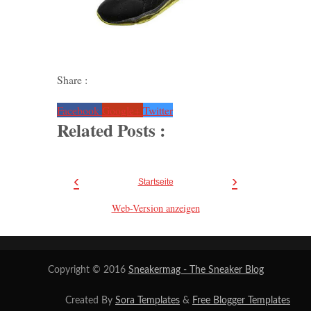
Share :
Facebook
Google+
Twitter
Related Posts :
‹
›
Startseite
Web-Version anzeigen
Copyright © 2016
Sneakermag - The Sneaker Blog
Created By
Sora Templates
&
Free Blogger Templates