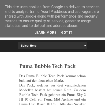
HOME
IMPRESSUM
This site uses cookies from Google to deliver its services
and to analyze traffic. Your IP address and user-agent are
shared with Google along with performance and security
metrics to ensure quality of service, generate usage
statistics, and to detect and address abuse.
LEARN MORE
GOT IT
Puma Bubble Tech Pack
Das Puma Bubble Tech Pack kommt schon
bald auf den deutschen Markt.
Das Pack, welches aus drei verschiedenen
Modellen besteht hat seinen Reiz. Zu dem
Bubble Tech Pack gehören ein Puma Sky 2
HI 10 Cell, ein Puma Mid Archive und ein
Puma Disc Blaze 10 Cell. Alle drei Sneaker