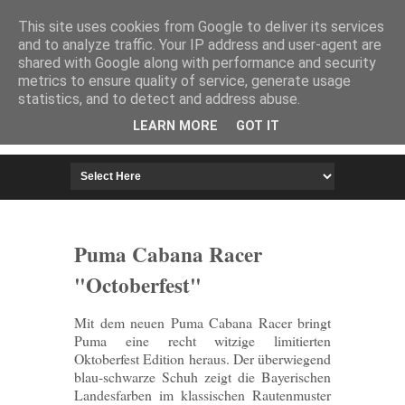
HOME
IMPRESSUM
This site uses cookies from Google to deliver its services
and to analyze traffic. Your IP address and user-agent are
shared with Google along with performance and security
metrics to ensure quality of service, generate usage
statistics, and to detect and address abuse.
LEARN MORE
GOT IT
Puma Cabana Racer
"Octoberfest"
Mit dem neuen Puma Cabana Racer bringt
Puma eine recht witzige limitierten
Oktoberfest Edition heraus. Der überwiegend
blau-schwarze Schuh zeigt die Bayerischen
Landesfarben im klassischen Rautenmuster