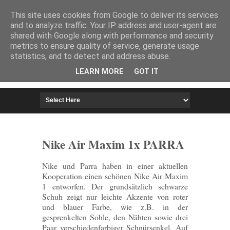
HOME
IMPRESSUM
This site uses cookies from Google to deliver its services
and to analyze traffic. Your IP address and user-agent are
shared with Google along with performance and security
metrics to ensure quality of service, generate usage
statistics, and to detect and address abuse.
LEARN MORE
GOT IT
Nike Air Maxim 1x PARRA
Nike und Parra haben in einer aktuellen
Kooperation einen schönen Nike Air Maxim
1 entworfen. Der grundsätzlich schwarze
Schuh zeigt nur leichte Akzente von roter
und blauer Farbe, wie z.B. in der
gesprenkelten Sohle, den Nähten sowie drei
Paar verschiedenfarbiger Schnürsenkel. Auf