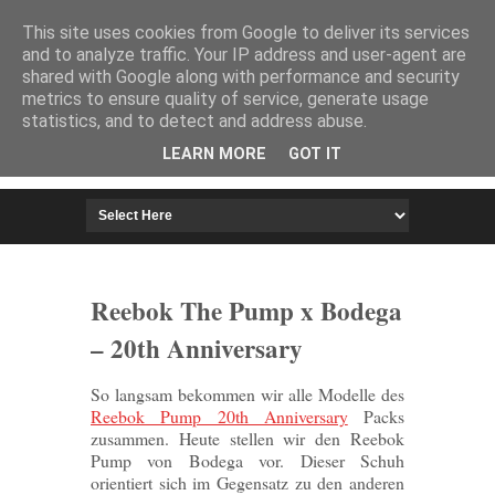
HOME
IMPRESSUM
This site uses cookies from Google to deliver its services
and to analyze traffic. Your IP address and user-agent are
shared with Google along with performance and security
metrics to ensure quality of service, generate usage
statistics, and to detect and address abuse.
LEARN MORE
GOT IT
Reebok The Pump x Bodega
– 20th Anniversary
So langsam bekommen wir alle Modelle des
Reebok Pump 20th Anniversary
Packs
zusammen. Heute stellen wir den Reebok
Pump von Bodega vor. Dieser Schuh
orientiert sich im Gegensatz zu den anderen