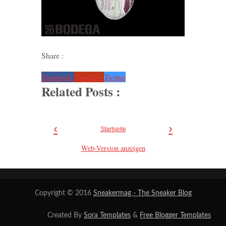
Share :
Facebook
Google+
Twitter
Related Posts :
‹
›
Startseite
Web-Version anzeigen
Copyright © 2016
Sneakermag - The Sneaker Blog
Created By
Sora Templates
&
Free Blogger Templates