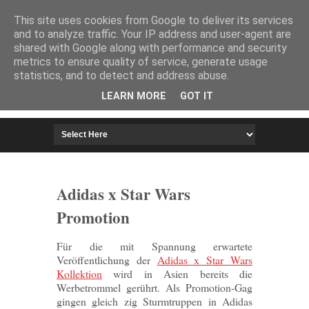
HOME
IMPRESSUM
This site uses cookies from Google to deliver its services
and to analyze traffic. Your IP address and user-agent are
shared with Google along with performance and security
metrics to ensure quality of service, generate usage
statistics, and to detect and address abuse.
LEARN MORE
GOT IT
Adidas x Star Wars
Promotion
Für die mit Spannung erwartete
Veröffentlichung der
Adidas x Star Wars
Kollektion
wird in Asien bereits die
Werbetrommel gerührt. Als Promotion-Gag
gingen gleich zig Sturmtruppen in Adidas