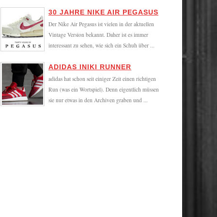
30 JAHRE NIKE AIR PEGASUS
Der Nike Air Pegasus ist vielen in der aktuellen
Vintage Version bekannt. Daher ist es immer
interessant zu sehen, wie sich ein Schuh über ...
ADIDAS INIKI RUNNER
adidas hat schon seit einiger Zeit einen richtigen
Run (was ein Wortspiel). Denn eigentlich müssen
sie nur etwas in den Archiven graben und ...