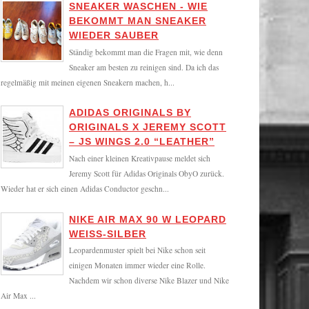
SNEAKER WASCHEN - WIE
BEKOMMT MAN SNEAKER
WIEDER SAUBER
Ständig bekommt man die Fragen mit, wie denn
Sneaker am besten zu reinigen sind. Da ich das
regelmäßig mit meinen eigenen Sneakern machen, h...
ADIDAS ORIGINALS BY
ORIGINALS X JEREMY SCOTT
– JS WINGS 2.0 “LEATHER”
Nach einer kleinen Kreativpause meldet sich
Jeremy Scott für Adidas Originals ObyO zurück.
Wieder hat er sich einen Adidas Conductor geschn...
NIKE AIR MAX 90 W LEOPARD
WEISS-SILBER
Leopardenmuster spielt bei Nike schon seit
einigen Monaten immer wieder eine Rolle.
Nachdem wir schon diverse Nike Blazer und Nike
Air Max ...