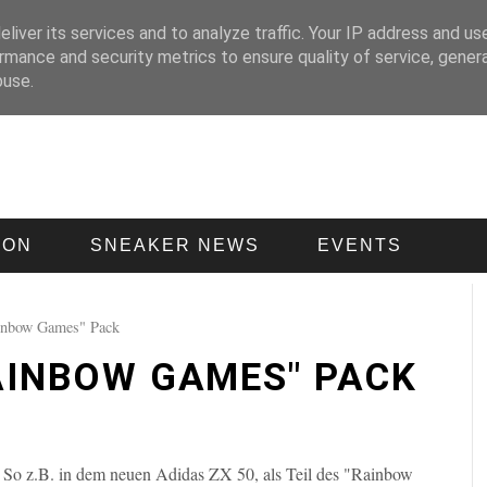
liver its services and to analyze traffic. Your IP address and us
rmance and security metrics to ensure quality of service, gene
buse.
ION
SNEAKER NEWS
EVENTS
inbow Games" Pack
RAINBOW GAMES" PACK
. So z.B. in dem neuen Adidas ZX 50, als Teil des "Rainbow