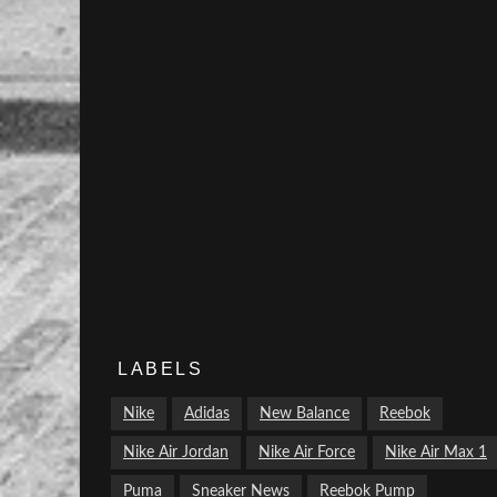
LABELS
Nike
Adidas
New Balance
Reebok
Nike Air Jordan
Nike Air Force
Nike Air Max 1
Puma
Sneaker News
Reebok Pump