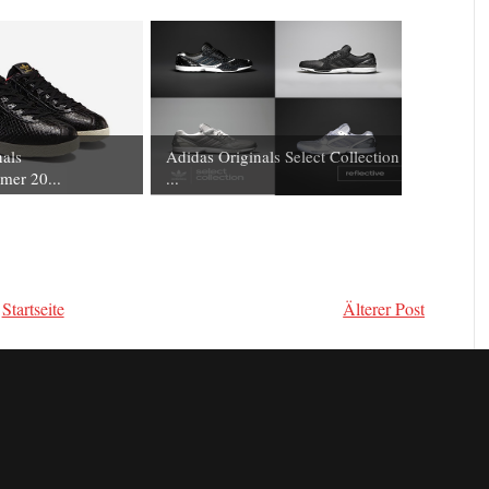
nals
Adidas Originals Select Collection
mer 20...
...
Startseite
Älterer Post