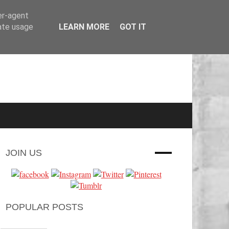
er-agent
rate usage
LEARN MORE
GOT IT
JOIN US
POPULAR POSTS