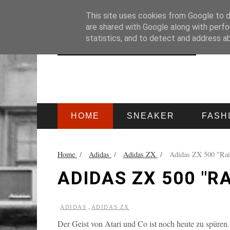
HOME
IMPRESSUM
This site uses cookies from Google to de
are shared with Google along with perfo
statistics, and to detect and address a
HOME
SNEAKER
FASH
Home
/
Adidas
/
Adidas ZX
/
Adidas ZX 500 "Ra
ADIDAS ZX 500 "
,
ADIDAS
ADIDAS ZX
Der Geist von Atari und Co ist noch heute zu spüren