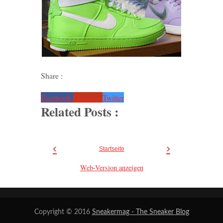
Share :
Facebook
Google+
Twitter
Related Posts :
‹
›
Startseite
Web-Version anzeigen
Copyright © 2016
Sneakermag - The Sneaker Blog