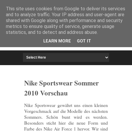
HOME
IMPRESSUM
This site uses cookies from Google to deliver its services
and to analyze traffic. Your IP address and user-agent are
shared with Google along with performance and security
metrics to ensure quality of service, generate usage
statistics, and to detect and address abuse.
LEARN MORE
GOT IT
Nike Sportswear Sommer
2010 Vorschau
Nike Sportswear gewährt uns einen kleinen
Vorgeschmack auf die Modelle des nächsten
Sommers. Schön bunt wird es werden.
Besonders sticht hier die neue Form und
Farbe des Nike Air Force 1 hervor. Wir sind