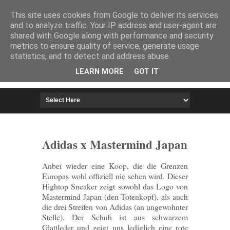
HOME
IMPRESSUM
This site uses cookies from Google to deliver its services
and to analyze traffic. Your IP address and user-agent are
shared with Google along with performance and security
metrics to ensure quality of service, generate usage
statistics, and to detect and address abuse.
LEARN MORE
GOT IT
Adidas x Mastermind Japan
Anbei wieder eine Koop, die die Grenzen
Europas wohl offiziell nie sehen wird. Dieser
Hightop Sneaker zeigt sowohl das Logo von
Mastermind Japan (den Totenkopf), als auch
die drei Streifen von Adidas (an ungewohnter
Stelle). Der Schuh ist aus schwarzem
Glattleder und zeigt uns lediglich eine rote