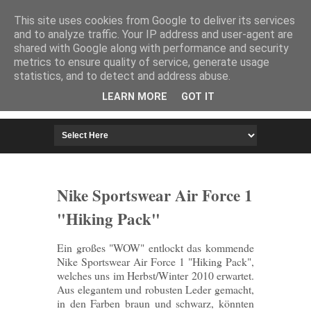
HOME
IMPRESSUM
This site uses cookies from Google to deliver its services
and to analyze traffic. Your IP address and user-agent are
shared with Google along with performance and security
metrics to ensure quality of service, generate usage
statistics, and to detect and address abuse.
LEARN MORE
GOT IT
Nike Sportswear Air Force 1
"Hiking Pack"
Ein großes "WOW" entlockt das kommende
Nike Sportswear Air Force 1 "Hiking Pack",
welches uns im Herbst/Winter 2010 erwartet.
Aus elegantem und robusten Leder gemacht,
in den Farben braun und schwarz, könnten