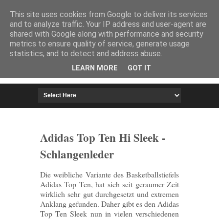
HOME
IMPRESSUM
This site uses cookies from Google to deliver its services
and to analyze traffic. Your IP address and user-agent are
shared with Google along with performance and security
metrics to ensure quality of service, generate usage
statistics, and to detect and address abuse.
LEARN MORE
GOT IT
Adidas Top Ten Hi Sleek -
Schlangenleder
Die weibliche Variante des Basketballstiefels
Adidas Top Ten, hat sich seit geraumer Zeit
wirklich sehr gut durchgesetzt und extremen
Anklang gefunden. Daher gibt es den Adidas
Top Ten Sleek nun in vielen verschiedenen