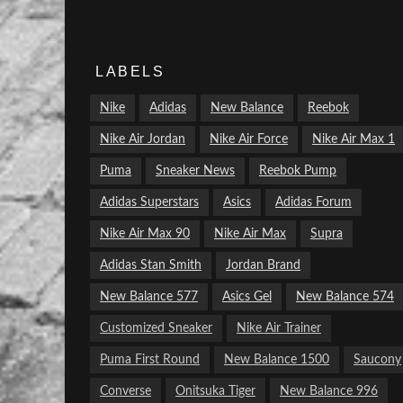
LABELS
Nike
Adidas
New Balance
Reebok
Nike Air Jordan
Nike Air Force
Nike Air Max 1
Puma
Sneaker News
Reebok Pump
Adidas Superstars
Asics
Adidas Forum
Nike Air Max 90
Nike Air Max
Supra
Adidas Stan Smith
Jordan Brand
New Balance 577
Asics Gel
New Balance 574
Customized Sneaker
Nike Air Trainer
Puma First Round
New Balance 1500
Saucony
Converse
Onitsuka Tiger
New Balance 996