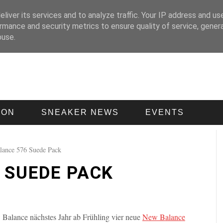
liver its services and to analyze traffic. Your IP address and us
rmance and security metrics to ensure quality of service, gene
buse.
ION
SNEAKER NEWS
EVENTS
ance 576 Suede Pack
 SUEDE PACK
Balance nächstes Jahr ab Frühling vier neue
New Balance