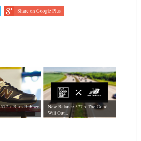
Share on Google Plus
 577 x Burn Rubber
New Balance 577 x The Good
Will Out...