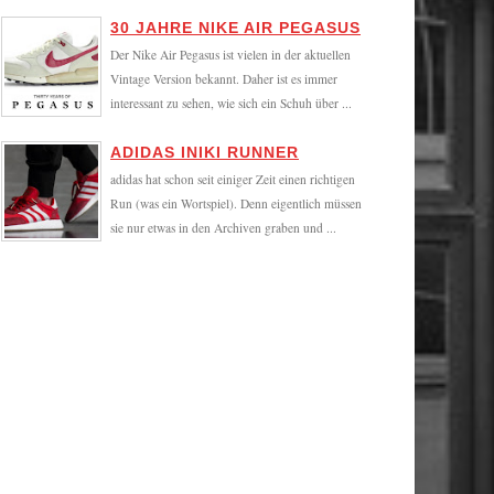
30 JAHRE NIKE AIR PEGASUS
Der Nike Air Pegasus ist vielen in der aktuellen
Vintage Version bekannt. Daher ist es immer
interessant zu sehen, wie sich ein Schuh über ...
ADIDAS INIKI RUNNER
adidas hat schon seit einiger Zeit einen richtigen
Run (was ein Wortspiel). Denn eigentlich müssen
sie nur etwas in den Archiven graben und ...