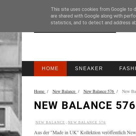
HOME
IMPRESSUM
This site uses cookies from Google to de
are shared with Google along with perfo
statistics, and to detect and address a
HOME
SNEAKER
FASH
Home
/
New Balance
/
New Balance 576
/
New Bal
NEW BALANCE 576
,
NEW BALANCE
NEW BALANCE 576
Aus der "Made in UK" Kollektion veröffentlich New 