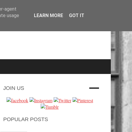
er-agent
rate usage
LEARN MORE
GOT IT
JOIN US
POPULAR POSTS