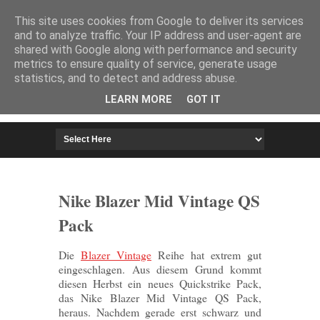
HOME
IMPRESSUM
This site uses cookies from Google to deliver its services
and to analyze traffic. Your IP address and user-agent are
shared with Google along with performance and security
metrics to ensure quality of service, generate usage
statistics, and to detect and address abuse.
LEARN MORE
GOT IT
Nike Blazer Mid Vintage QS
Pack
Die
Blazer Vintage
Reihe hat extrem gut
eingeschlagen. Aus diesem Grund kommt
diesen Herbst ein neues Quickstrike Pack,
das Nike Blazer Mid Vintage QS Pack,
heraus. Nachdem gerade erst schwarz und