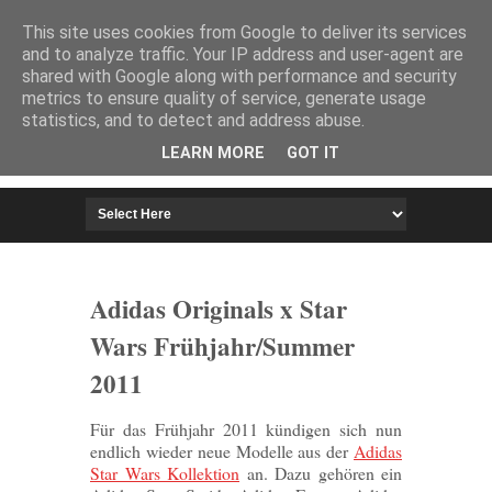
HOME
IMPRESSUM
This site uses cookies from Google to deliver its services
and to analyze traffic. Your IP address and user-agent are
shared with Google along with performance and security
metrics to ensure quality of service, generate usage
statistics, and to detect and address abuse.
LEARN MORE
GOT IT
Adidas Originals x Star
Wars Frühjahr/Summer
2011
Für das Frühjahr 2011 kündigen sich nun
endlich wieder neue Modelle aus der
Adidas
Star Wars Kollektion
an. Dazu gehören ein