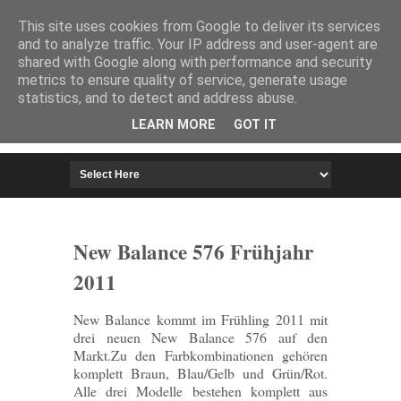
HOME
IMPRESSUM
This site uses cookies from Google to deliver its services
and to analyze traffic. Your IP address and user-agent are
shared with Google along with performance and security
metrics to ensure quality of service, generate usage
statistics, and to detect and address abuse.
LEARN MORE
GOT IT
New Balance 576 Frühjahr
2011
New Balance kommt im Frühling 2011 mit
drei neuen New Balance 576 auf den
Markt.Zu den Farbkombinationen gehören
komplett Braun, Blau/Gelb und Grün/Rot.
Alle drei Modelle bestehen komplett aus