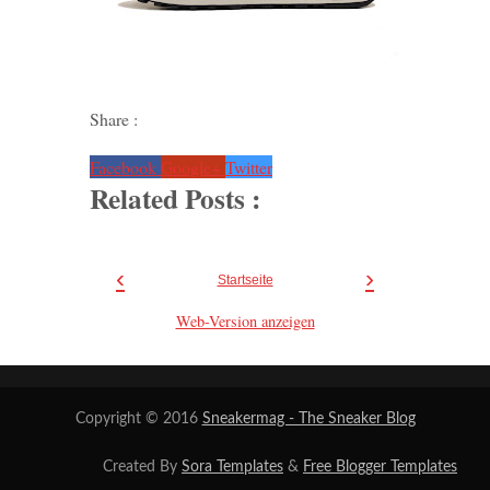
Share :
Facebook
Google+
Twitter
Related Posts :
‹
›
Startseite
Web-Version anzeigen
Copyright © 2016
Sneakermag - The Sneaker Blog
Created By
Sora Templates
&
Free Blogger Templates