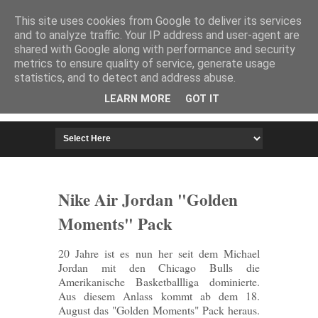
HOME
IMPRESSUM
This site uses cookies from Google to deliver its services
and to analyze traffic. Your IP address and user-agent are
shared with Google along with performance and security
metrics to ensure quality of service, generate usage
statistics, and to detect and address abuse.
LEARN MORE
GOT IT
Nike Air Jordan "Golden
Moments" Pack
20 Jahre ist es nun her seit dem Michael
Jordan mit den Chicago Bulls die
Amerikanische Basketballliga dominierte.
Aus diesem Anlass kommt ab dem 18.
August das "Golden Moments" Pack heraus.