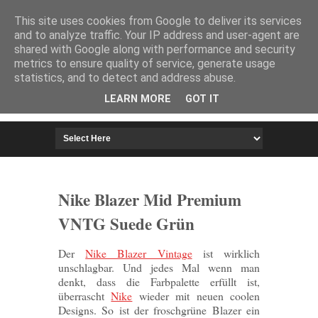
HOME
IMPRESSUM
This site uses cookies from Google to deliver its services
and to analyze traffic. Your IP address and user-agent are
shared with Google along with performance and security
metrics to ensure quality of service, generate usage
statistics, and to detect and address abuse.
LEARN MORE
GOT IT
Nike Blazer Mid Premium
VNTG Suede Grün
Der
Nike Blazer Vintage
ist wirklich
unschlagbar. Und jedes Mal wenn man
denkt, dass die Farbpalette erfüllt ist,
überrascht
Nike
wieder mit neuen coolen
Designs. So ist der froschgrüne Blazer ein