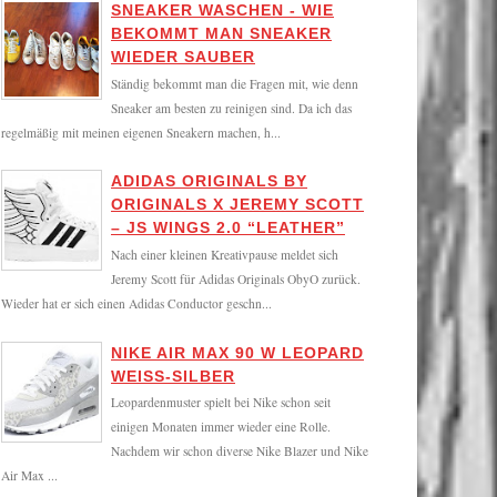
SNEAKER WASCHEN - WIE
BEKOMMT MAN SNEAKER
WIEDER SAUBER
Ständig bekommt man die Fragen mit, wie denn
Sneaker am besten zu reinigen sind. Da ich das
regelmäßig mit meinen eigenen Sneakern machen, h...
ADIDAS ORIGINALS BY
ORIGINALS X JEREMY SCOTT
– JS WINGS 2.0 “LEATHER”
Nach einer kleinen Kreativpause meldet sich
Jeremy Scott für Adidas Originals ObyO zurück.
Wieder hat er sich einen Adidas Conductor geschn...
NIKE AIR MAX 90 W LEOPARD
WEISS-SILBER
Leopardenmuster spielt bei Nike schon seit
einigen Monaten immer wieder eine Rolle.
Nachdem wir schon diverse Nike Blazer und Nike
Air Max ...