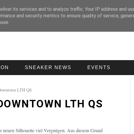
liver its services and to analyze traffic. Your IP address and us
rmance and security metrics to ensure quality of service, gene
buse.
ION
SNEAKER NEWS
EVENTS
 Downtown LTH QS
1 DOWNTOWN LTH QS
er neuen Silhouette viel Vergnügen. Aus diesem Grund