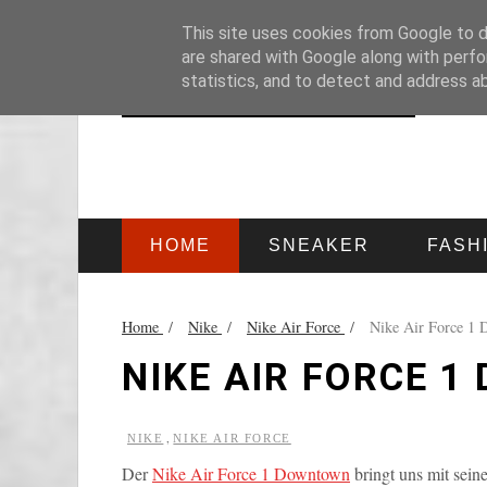
HOME
IMPRESSUM
This site uses cookies from Google to de
are shared with Google along with perfo
statistics, and to detect and address a
HOME
SNEAKER
FASH
Home
/
Nike
/
Nike Air Force
/
Nike Air Force 1
NIKE AIR FORCE 
,
NIKE
NIKE AIR FORCE
Der
Nike Air Force 1 Downtown
bringt uns mit sein