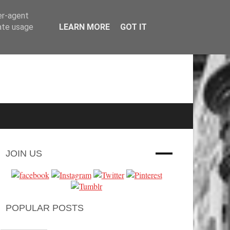
er-agent
rate usage
LEARN MORE
GOT IT
JOIN US
POPULAR POSTS