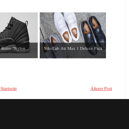
2 Retro "Nylon
NikeLab Air Max 1 Deluxe Pack
Startseite
Älterer Post