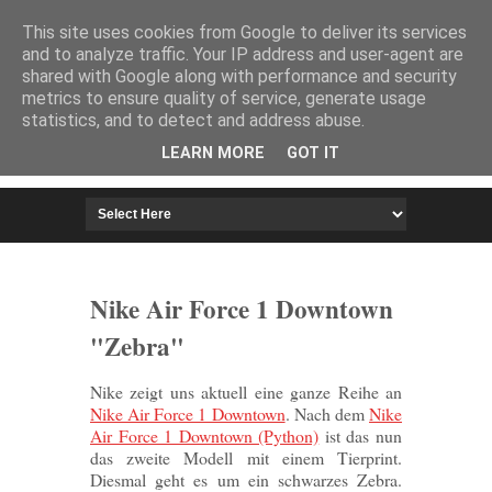
HOME
IMPRESSUM
This site uses cookies from Google to deliver its services
and to analyze traffic. Your IP address and user-agent are
shared with Google along with performance and security
metrics to ensure quality of service, generate usage
statistics, and to detect and address abuse.
LEARN MORE
GOT IT
Nike Air Force 1 Downtown
"Zebra"
Nike zeigt uns aktuell eine ganze Reihe an
Nike Air Force 1 Downtown
. Nach dem
Nike
Air Force 1 Downtown (Python)
ist das nun
das zweite Modell mit einem Tierprint.
Diesmal geht es um ein schwarzes Zebra.