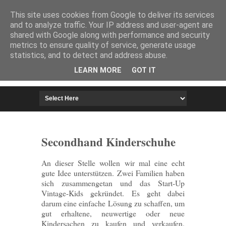
HOME
IMPRESSUM
This site uses cookies from Google to deliver its services
and to analyze traffic. Your IP address and user-agent are
shared with Google along with performance and security
metrics to ensure quality of service, generate usage
statistics, and to detect and address abuse.
LEARN MORE
GOT IT
Secondhand Kinderschuhe
An dieser Stelle wollen wir mal eine echt
gute Idee unterstützen. Zwei Familien haben
sich zusammengetan und das Start-Up
Vintage-Kids gekründet. Es geht dabei
darum eine einfache Lösung zu schaffen, um
gut erhaltene, neuwertige oder neue
Kindersachen zu kaufen und verkaufen.