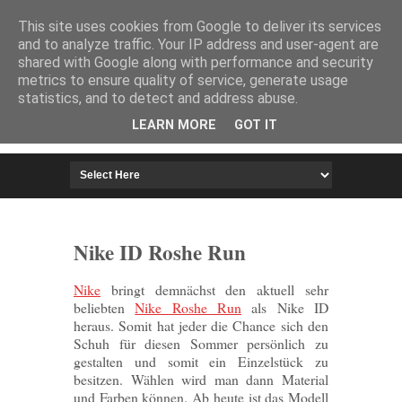
HOME
IMPRESSUM
This site uses cookies from Google to deliver its services
and to analyze traffic. Your IP address and user-agent are
shared with Google along with performance and security
metrics to ensure quality of service, generate usage
statistics, and to detect and address abuse.
LEARN MORE
GOT IT
Nike ID Roshe Run
Nike
bringt demnächst den aktuell sehr
beliebten
Nike Roshe Run
als Nike ID
heraus. Somit hat jeder die Chance sich den
Schuh für diesen Sommer persönlich zu
gestalten und somit ein Einzelstück zu
besitzen. Wählen wird man dann Material
und Farben können. Ab heute ist das Modell