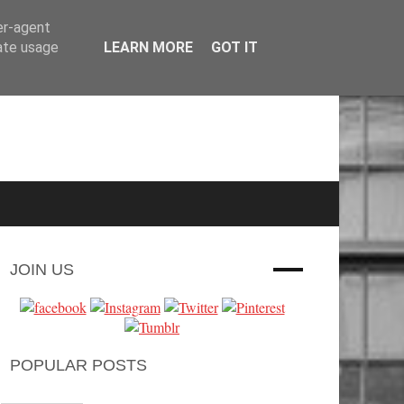
er-agent
rate usage
LEARN MORE
GOT IT
JOIN US
POPULAR POSTS