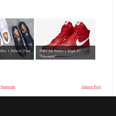
Max 1 Deluxe Pack
Nike Air Force 1 High 07
"Olympia"
Startseite
Älterer Post