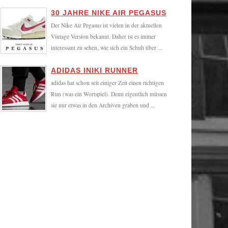
30 JAHRE NIKE AIR PEGASUS
Der Nike Air Pegasus ist vielen in der aktuellen
Vintage Version bekannt. Daher ist es immer
interessant zu sehen, wie sich ein Schuh über ...
ADIDAS INIKI RUNNER
adidas hat schon seit einiger Zeit einen richtigen
Run (was ein Wortspiel). Denn eigentlich müssen
sie nur etwas in den Archiven graben und ...