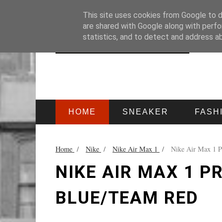
HOME
IMPRESSUM
This site uses cookies from Google to de
are shared with Google along with perfo
statistics, and to detect and address a
HOME
SNEAKER
FASH
Home
/
Nike
/
Nike Air Max 1
/
Nike Air Max 1 
NIKE AIR MAX 1 
BLUE/TEAM RED