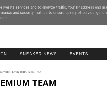
liver its services and to analyze traffic. Your IP address and us
rmance and security metrics to ensure quality of service, gene
buse.
ION
SNEAKER NEWS
EVENTS
Premium Team Blue/Team Red
PREMIUM TEAM