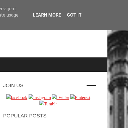
er-agent
rate usage
LEARN MORE
GOT IT
JOIN US
POPULAR POSTS