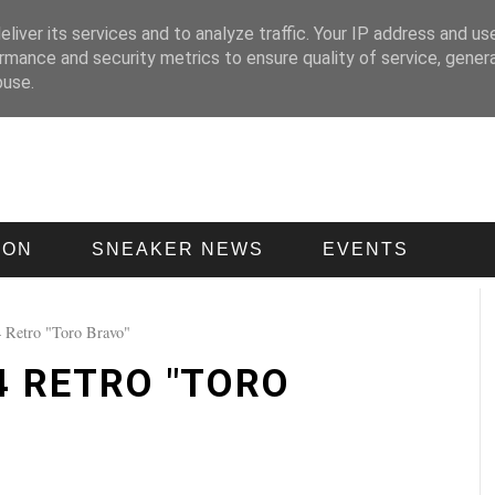
liver its services and to analyze traffic. Your IP address and us
rmance and security metrics to ensure quality of service, gene
buse.
ION
SNEAKER NEWS
EVENTS
4 Retro "Toro Bravo"
4 RETRO "TORO