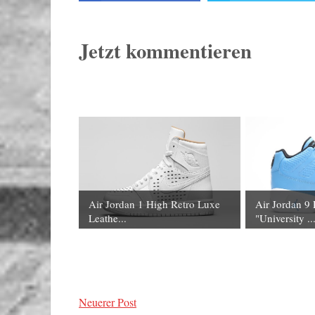
Jetzt kommentieren
Air Jordan 1 High Retro Luxe
Air Jordan 9
Leathe...
"University ..
Neuerer Post