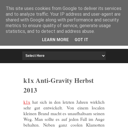
HOME
IMPRESSUM
This site uses cookies from Google to deliver its services
and to analyze traffic. Your IP address and user-agent are
shared with Google along with performance and security
metrics to ensure quality of service, generate usage
statistics, and to detect and address abuse.
LEARN MORE
GOT IT
k1x Anti-Gravity Herbst
2013
k1x
hat sich in den letzten Jahren wirklich
sehr gut entwickelt. Von einem localen
kleinen Brand macht es unaufhaltsam seinen
Weg. Man sollte es auf jeden Fall im Auge
behalten. Neben ganz coolen Klamotten