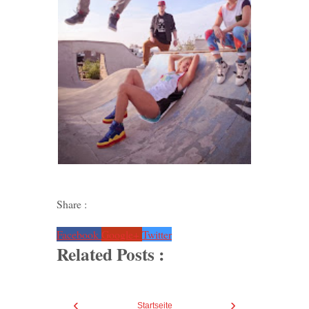
Share :
Facebook
Google+
Twitter
Related Posts :
‹
›
Startseite