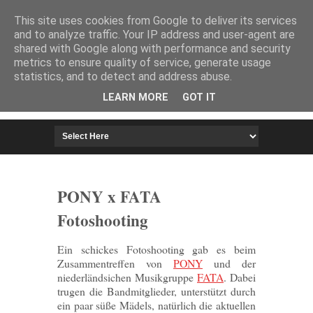
HOME
IMPRESSUM
This site uses cookies from Google to deliver its services
and to analyze traffic. Your IP address and user-agent are
shared with Google along with performance and security
metrics to ensure quality of service, generate usage
statistics, and to detect and address abuse.
LEARN MORE
GOT IT
PONY x FATA
Fotoshooting
Ein schickes Fotoshooting gab es beim
Zusammentreffen von
PONY
und der
niederländsichen Musikgruppe
FATA
. Dabei
trugen die Bandmitglieder, unterstützt durch
ein paar süße Mädels, natürlich die aktuellen