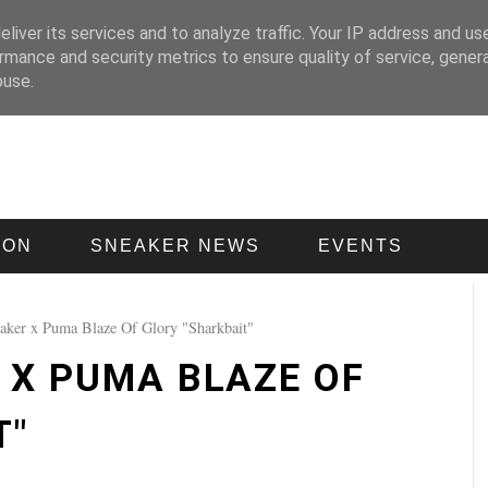
liver its services and to analyze traffic. Your IP address and us
rmance and security metrics to ensure quality of service, gene
buse.
ION
SNEAKER NEWS
EVENTS
aker x Puma Blaze Of Glory "Sharkbait"
 X PUMA BLAZE OF
T"