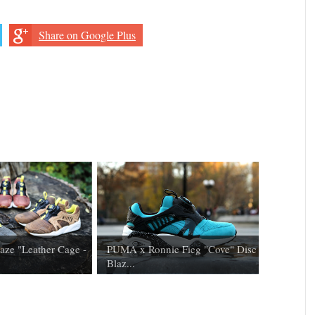
Share on Google Plus
aze "Leather Cage -
PUMA x Ronnie Fieg "Cove" Disc
Blaz...