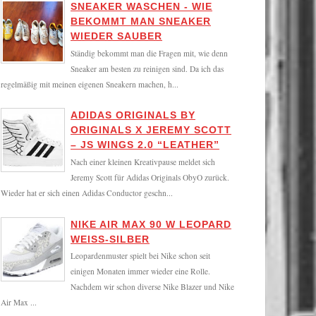
SNEAKER WASCHEN - WIE
BEKOMMT MAN SNEAKER
WIEDER SAUBER
Ständig bekommt man die Fragen mit, wie denn
Sneaker am besten zu reinigen sind. Da ich das
regelmäßig mit meinen eigenen Sneakern machen, h...
ADIDAS ORIGINALS BY
ORIGINALS X JEREMY SCOTT
– JS WINGS 2.0 “LEATHER”
Nach einer kleinen Kreativpause meldet sich
Jeremy Scott für Adidas Originals ObyO zurück.
Wieder hat er sich einen Adidas Conductor geschn...
NIKE AIR MAX 90 W LEOPARD
WEISS-SILBER
Leopardenmuster spielt bei Nike schon seit
einigen Monaten immer wieder eine Rolle.
Nachdem wir schon diverse Nike Blazer und Nike
Air Max ...