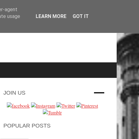
er-agent
rate usage
LEARN MORE
GOT IT
JOIN US
POPULAR POSTS