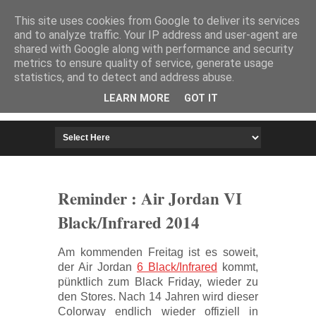
HOME
IMPRESSUM
This site uses cookies from Google to deliver its services
and to analyze traffic. Your IP address and user-agent are
shared with Google along with performance and security
metrics to ensure quality of service, generate usage
statistics, and to detect and address abuse.
LEARN MORE
GOT IT
Reminder : Air Jordan VI
Black/Infrared 2014
Am kommenden Freitag ist es soweit,
der Air Jordan
6 Black/Infrared
kommt,
pünktlich zum Black Friday, wieder zu
den Stores. Nach 14 Jahren wird dieser
Colorway endlich wieder offiziell in