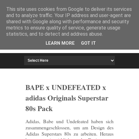
HOME
IMPRESSUM
This site uses cookies from Google to deliver its services
and to analyze traffic. Your IP address and user-agent are
shared with Google along with performance and security
metrics to ensure quality of service, generate usage
statistics, and to detect and address abuse.
LEARN MORE
GOT IT
BAPE x UNDEFEATED x
adidas Originals Superstar
80s Pack
Adidas, Babe und Undefeated haben sich
zusammengeschlossen, um am Design des
Adidas Superstars 80s zu arbeiten. Heraus