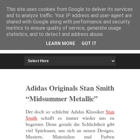
HOME
IMPRESSUM
This site uses cookies from Google to deliver its services
and to analyze traffic. Your IP address and user-agent are
shared with Google along with performance and security
metrics to ensure quality of service, generate usage
statistics, and to detect and address abuse.
LEARN MORE
GOT IT
Adidas Originals Stan Smith
“Midsummer Metallic”
Der doch so schlichte Adidas Klassiker
Stan
Smith
schafft es immer wieder uns zu
begeister. Denn gerade die Schlichtheit gibt
viel Spielraum, um sich an neuen Designs,
Mustern, Materialien und Farben