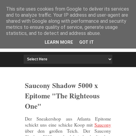
HOME
IMPRESSUM
This site uses cookies from Google to deliver its services
and to analyze traffic. Your IP address and user-agent are
shared with Google along with performance and security
metrics to ensure quality of service, generate usage
statistics, and to detect and address abuse.
LEARN MORE
GOT IT
Saucony Shadow 5000 x
Epitome "The Righteous
Der Sneakershop aus Atlanta Epitome
schickt uns eine schicke Koop mit
Saucony
über den großen Teich. Der Saucony