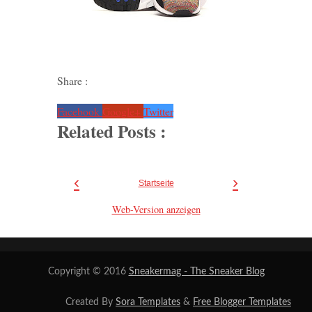
Share :
Facebook
Google+
Twitter
Related Posts :
‹
›
Startseite
Web-Version anzeigen
Copyright © 2016
Sneakermag - The Sneaker Blog
Created By
Sora Templates
&
Free Blogger Templates