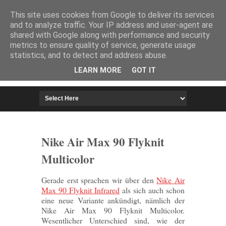
HOME
IMPRESSUM
This site uses cookies from Google to deliver its services
and to analyze traffic. Your IP address and user-agent are
shared with Google along with performance and security
metrics to ensure quality of service, generate usage
statistics, and to detect and address abuse.
LEARN MORE
GOT IT
Nike Air Max 90 Flyknit
Multicolor
Gerade erst sprachen wir über den
Nike Air
Max 90 Flyknit Infrared
als sich auch schon
eine neue Variante ankündigt, nämlich der
Nike Air Max 90 Flyknit Multicolor.
Wesentlicher Unterschied sind, wie der