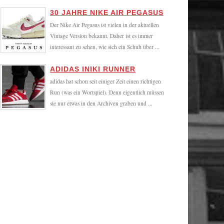
30 JAHRE NIKE AIR PEGASUS
Der Nike Air Pegasus ist vielen in der aktuellen
Vintage Version bekannt. Daher ist es immer
interessant zu sehen, wie sich ein Schuh über ...
ADIDAS INIKI RUNNER
adidas hat schon seit einiger Zeit einen richtigen
Run (was ein Wortspiel). Denn eigentlich müssen
sie nur etwas in den Archiven graben und ...