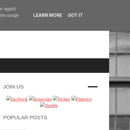
er-agent
rate usage
LEARN MORE
GOT IT
JOIN US
POPULAR POSTS