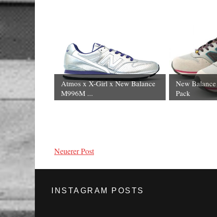
Atmos x X-Girl x New Balance
New Balance
M996M ...
Pack
Neuerer Post
INSTAGRAM POSTS