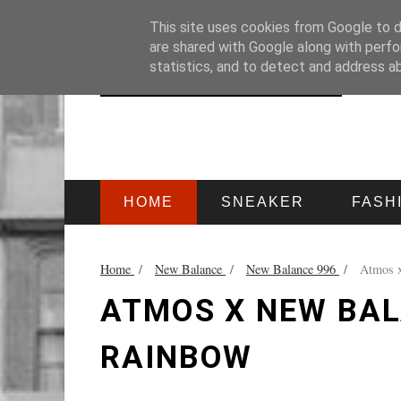
HOME
IMPRESSUM
This site uses cookies from Google to de
are shared with Google along with perfo
statistics, and to detect and address a
HOME
SNEAKER
FASH
Home
/
New Balance
/
New Balance 996
/
Atmos 
ATMOS X NEW BAL
RAINBOW