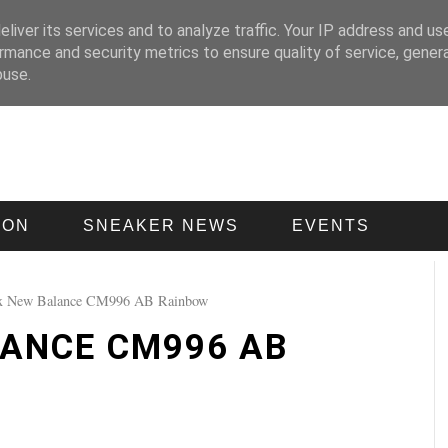
liver its services and to analyze traffic. Your IP address and us
rmance and security metrics to ensure quality of service, gene
buse.
ION
SNEAKER NEWS
EVENTS
x New Balance CM996 AB Rainbow
ANCE CM996 AB