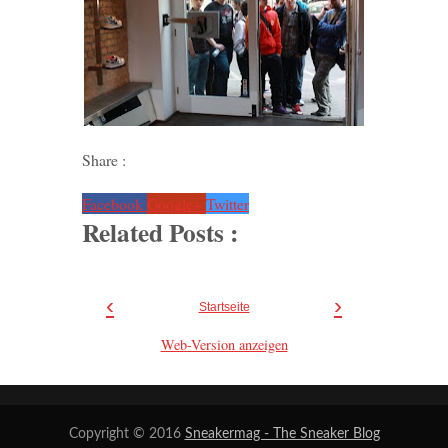
Share :
Facebook
Google+
Twitter
Related Posts :
‹
›
Startseite
Web-Version anzeigen
Copyright © 2016
Sneakermag - The Sneaker Blog