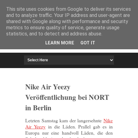
HOME
IMPRESSUM
This site uses cookies from Google to deliver its services
and to analyze traffic. Your IP address and user-agent are
shared with Google along with performance and security
metrics to ensure quality of service, generate usage
statistics, and to detect and address abuse.
LEARN MORE
GOT IT
Nike Air Yeezy
Veröffentlichung bei NORT
in Berlin
Letzten Samstag kam der langersehnte
Nike
Air Yeezy
in die Läden. Prallel gab es in
Europa nur eine handvoll Läden, die den